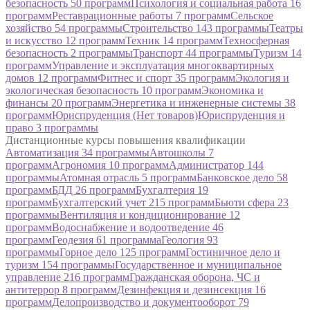
безопасность
50 программ
Психология и социальная работа
16
программ
Реставрационные работы
7 программ
Сельское
хозяйство
54 программы
Строительство
143 программы
Театры
и искусство
12 программ
Техник
14 программ
Техносферная
безопасность
2 программы
Транспорт
44 программы
Туризм
14
программ
Управление и эксплуатация многоквартирных
домов
12 программ
Фитнес и спорт
35 программ
Экология и
экологическая безопасность
10 программ
Экономика и
финансы
20 программ
Энергетика и инженерные системы
38
программ
Юриспруденция
(Нет товаров)
Юриспруденция и
право
3 программы
Дистанционные курсы повышения квалификации
Автоматизация
34 программы
Автошколы
7
программ
Агрономия
10 программ
Администратор
144
программы
Атомная отрасль
5 программ
Банковское дело
58
программ
БДД
26 программ
Бухгалтерия
19
программ
Бухгалтерский учет
215 программ
Бьюти сфера
23
программы
Вентиляция и кондиционирование
12
программ
Водоснабжение и водоотведение
46
программ
Геодезия
61 программа
Геология
93
программы
Горное дело
125 программ
Гостиничное дело и
туризм
154 программы
Государственное и муниципальное
управление
216 программ
Гражданская оборона, ЧС и
антитеррор
8 программ
Дезинфекция и дезинсекция
16
программ
Делопроизводство и документооборот
79