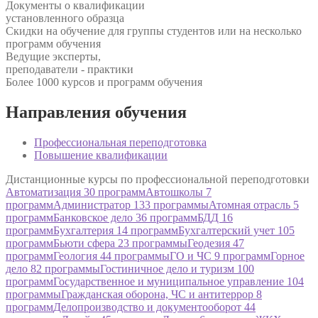
Документы о квалификации
установленного образца
Скидки на обучение для группы студентов или на несколько
программ обучения
Ведущие эксперты,
преподаватели - практики
Более 1000 курсов и программ обучения
Направления
обучения
Профессиональная
переподготовка
Повышение
квалификации
Дистанционные курсы по профессиональной переподготовки
Автоматизация
30 программ
Автошколы
7
программ
Администратор
133 программы
Атомная отрасль
5
программ
Банковское дело
36 программ
БДД
16
программ
Бухгалтерия
14 программ
Бухгалтерский учет
105
программ
Бьюти сфера
23 программы
Геодезия
47
программ
Геология
44 программы
ГО и ЧС
9 программ
Горное
дело
82 программы
Гостиничное дело и туризм
100
программ
Государственное и муниципальное управление
104
программы
Гражданская оборона, ЧС и антитеррор
8
программ
Делопроизводство и документооборот
44