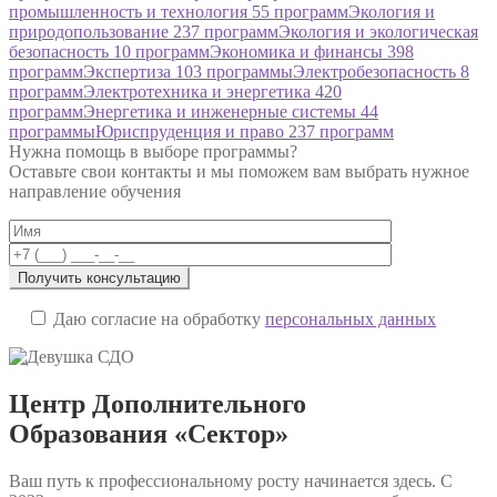
промышленность и технология
55 программ
Экология и
природопользование
237 программ
Экология и экологическая
безопасность
10 программ
Экономика и финансы
398
программ
Экспертиза
103 программы
Электробезопасность
8
программ
Электротехника и энергетика
420
программ
Энергетика и инженерные системы
44
программы
Юриспруденция и право
237 программ
Нужна помощь в выборе программы?
Оставьте свои контакты и мы поможем вам выбрать нужное
направление обучения
Даю согласие на обработку
персональных данных
Центр Дополнительного
Образования
«Сектор»
Ваш путь к профессиональному росту начинается здесь. С