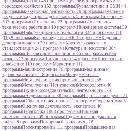
программы
Дизайн
45 программ
Другое
6 программ
ЖКХ и
городское хозяйство
153 программы
Журналистика и СМИ
44
программы
Закупочная деятельность
19 программ
Земельные
ресурсы и кадастровая деятельность
5 программ
Инженерам
632 программы
Инженерия
23 программы
Инженерно-
технические работники
10 программ
Инженерные системы
39
программ
Информационные технологии
324 программы
ИТ
(IT)
8 программ
Кадровое дело и HR
16 программ
Кадровое
делопроизводство
39 программ
Контроль качества и
стандартизация
241 программа
Культура и искусство
384
программы
Легкая промышленность
46 программ
Лесная
отрасль
13 программ
Лингвистика
14 программ
Логистика и
снабжение
119 программ
Маркетинг
112
программ
Машиностроение
76 программ
Медицина и
здравоохранение
118 программ
Менеджмент
411
программ
Металлургическая промышленность
58
программ
Металлургия
(Нет товаров)
Метеорология
40
программ
Научно-исследовательская деятельность
173
программы
Недвижимость
38 программ
Нефтегазовое дело
121
программа
Общепит и рестораны
12 программ
Охрана труда
5
программ
Оценочная деятельность, экспертиза
46
программ
Педагогика
1863 программы
Пищевая
промышленность
69 программ
Подъемные сооружения и
лифты
8 программ
Пожарная безопасность
18
программ
Проектирование
111 программ
Промышленная