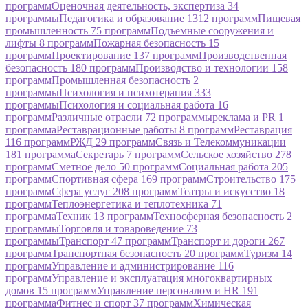
программ
Оценочная деятельность, экспертиза
34
программы
Педагогика и образование
1312 программ
Пищевая
промышленность
75 программ
Подъемные сооружения и
лифты
8 программ
Пожарная безопасность
15
программ
Проектирование
137 программ
Производственная
безопасность
180 программ
Производство и технологии
158
программ
Промышленная безопасность
2
программы
Психология и психотерапия
333
программы
Психология и социальная работа
16
программ
Различные отрасли
72 программы
реклама и PR
1
программа
Реставрационные работы
8 программ
Реставрация
116 программ
РЖД
29 программ
Связь и Телекоммуникации
181 программа
Секретарь
7 программ
Сельское хозяйство
278
программ
Сметное дело
50 программ
Социальная работа
205
программ
Спортивная сфера
169 программ
Строительство
175
программ
Сфера услуг
208 программ
Театры и искусство
18
программ
Теплоэнергетика и теплотехника
71
программа
Техник
13 программ
Техносферная безопасность
2
программы
Торговля и товароведение
73
программы
Транспорт
47 программ
Транспорт и дороги
267
программ
Транспортная безопасность
20 программ
Туризм
14
программ
Управление и администрирование
116
программ
Управление и эксплуатация многоквартирных
домов
15 программ
Управление персоналом и HR
191
программа
Фитнес и спорт
37 программ
Химическая