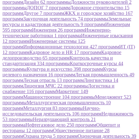
программ
Дизайн
62 программы
Должности руководителей
2
программы
ДОПОГ
7 программ
Дорожное строительство
15
программ
Другое
7 программ
ЖКХ и городское хозяйство
167
программ
Закупочная деятельность
74 программы
Земельные
ресурсы и кадастровая деятельность
9 программ
Инженерам
595 программ
Инженерия
26 программ
Инженерно-
технические работники
1 программа
Инженерные изыскания
12 программ
Инженерные системы
125
программ
Информационные технологии
427 программ
ИТ (IT)
12 программ
Кадровое дело и HR
17 программ
Кадровое
делопроизводство
65 программ
Контроль качества и
стандартизация
334 программы
Краткосрочные курсы
44
программы
Культура и искусство
398 программ
Курсы
целевого назначения
16 программ
Легкая промышленность
49
программ
Лесная отрасль
13 программ
Лингвистика
14
программ
Лицензия МЧС
22 программы
Логистика и
снабжение
116 программ
Маркетинг
149
программ
Машиностроение
104 программы
Менеджмент
523
программы
Металлургическая промышленность
10
программ
Металлургия
83 программы
Научно-
исследовательская деятельность
106 программ
Недвижимость
53 программы
Неразрушающий контроль
21
программа
Нефтегазовое дело
250 программ
Общепит и
рестораны
12 программ
Общественное питание
28
программ
Охрана труда
5 программ
Оценочная деятельность
39