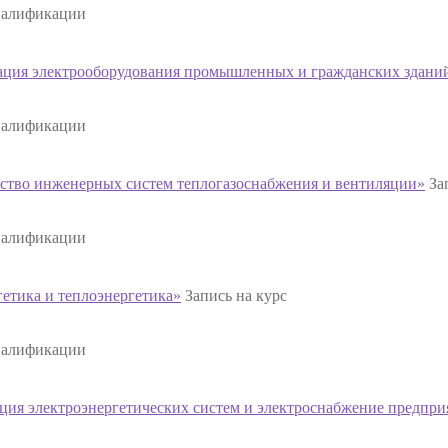
валификации
ация электрооборудования промышленных и гражданских здани
валификации
ство инженерных систем теплогазоснабжения и вентиляции»
За
валификации
тика и теплоэнергетика»
Запись на курс
валификации
ция электроэнергетических систем и электроснабжение предпри