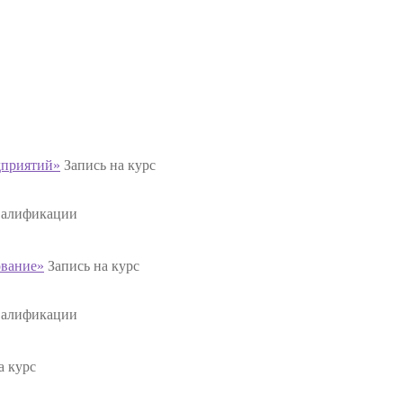
дприятий»
Запись на курс
валификации
ование»
Запись на курс
валификации
а курс