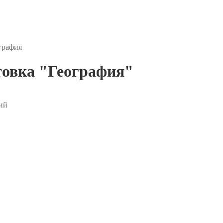
графия
товка "География"
ий