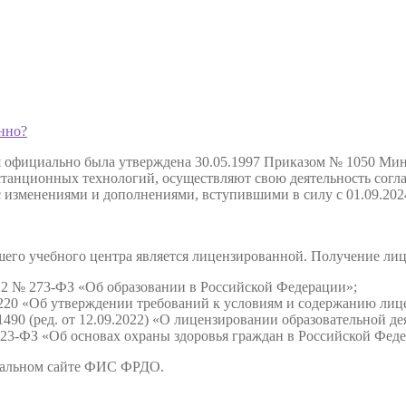
нно?
я официально была утверждена 30.05.1997 Приказом № 1050 Мин
анционных технологий, осуществляют свою деятельность соглас
с изменениями и дополнениями, вступившими в силу с 01.09.202
нашего учебного центра является лицензированной. Получение л
2012 № 273-ФЗ «Об образовании в Российской Федерации»;
220 «Об утверждении требований к условиям и содержанию лице
490 (ред. от 12.09.2022) «О лицензировании образовательной де
 323-ФЗ «Об основах охраны здоровья граждан в Российской Фед
иальном сайте ФИС ФРДО.