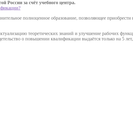
й России за счёт учебного центра.
ификации?
нительное полноценное образование, позволяющее приобрести но
туализацию теоретических знаний и улучшение рабочих функци
видетельство о повышении квалификации выдаётся только на 5 ле