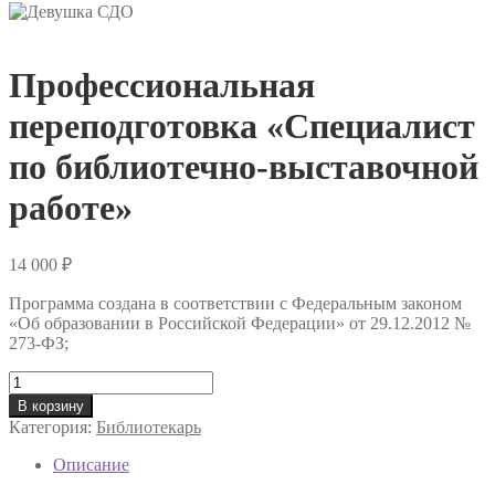
Профессиональная
переподготовка «Специалист
по библиотечно-выставочной
работе»
14 000
₽
Программа создана в соответствии с Федеральным законом
«Об образовании в Российской Федерации» от 29.12.2012 №
273-ФЗ;
Количество
товара
В корзину
Профессиональная
Категория:
Библиотекарь
переподготовка
«Специалист
Описание
по